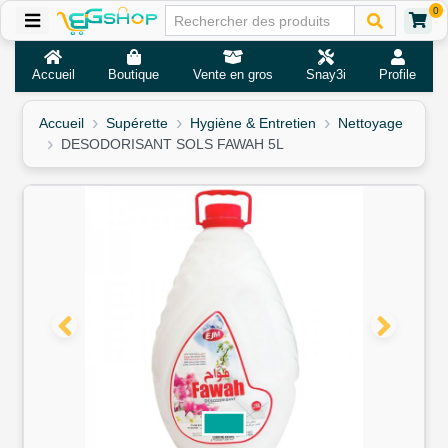
0
Accueil
Boutique
Vente en gros
Snay3i
Profile
Accueil
Supérette
Hygiène & Entretien
Nettoyage
DESODORISANT SOLS FAWAH 5L