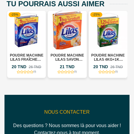
TU POURRAIS AUSSI AIMER
-25%
-25%
E
POUDRE MACHINE
POUDRE MACHINE
POUDRE MACHINE
LILAS FRAÎCHEUR
LILAS SAVON
LILAS 4KG+1KG
S
4KG+1KG GRATUIT
4KG+1KG GRATUIT
GRATUIT
20 TND
21 TND
20 TND
26 TND
26 TND
(0)
(0)
(0)
NOUS CONTACTER
Des questions ? Nous sommes là pour vous aider !
Contactez-nous à tout moment.