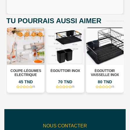
TU POURRAIS AUSSI AIMER
COUPE-LÉGUMES
ÉGOUTTOIR INOX
ÉGOUTTOIR
X
ELECTRIQUE
VAISSELLE INOX
45 TND
70 TND
80 TND
(0)
(0)
(0)
NOUS CONTACTER