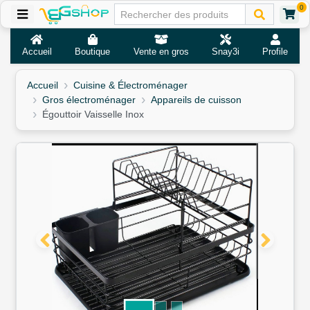
0
Accueil
Boutique
Vente en gros
Snay3i
Profile
Accueil
Cuisine & Électroménager
Gros électroménager
Appareils de cuisson
Égouttoir Vaisselle Inox