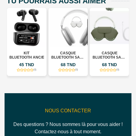
TU POURRAIS AUSSI AIMER
O
KIT
CASQUE
CASQUE
BLUETOOTH ANC/ENC
BLUETOOTH SANS
BLUETOOTH SANS
B
FIL POPULAIRE –
FIL POPULAIRE –
F
45 TND
68 TND
68 TND
POUR TÉLÉPHONE
POUR TÉLÉPHONE
P
PORTABLE –
PORTABLE – VERT
(0)
(0)
(0)
BLANC
NOUS CONTACTER
Des questions ? Nous sommes là pour vous aider !
Contactez-nous à tout moment.