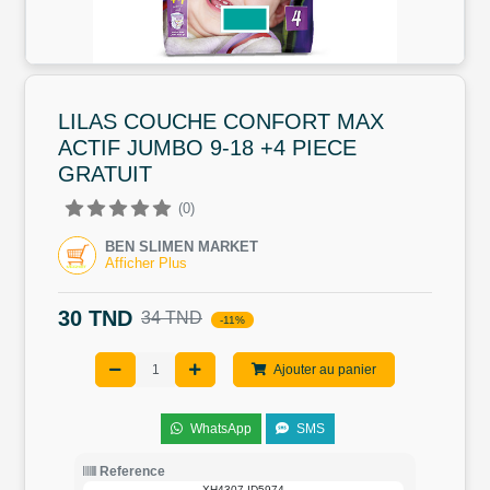
LILAS COUCHE CONFORT MAX
ACTIF JUMBO 9-18 +4 PIECE
GRATUIT
(0)
BEN SLIMEN MARKET
Afficher Plus
30 TND
34 TND
-11%
Ajouter au panier
WhatsApp
SMS
Reference
XH4307-ID5974