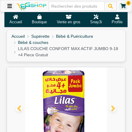
0
Accueil
Boutique
Vente en gros
Snay3i
Profile
Accueil
Supérette
Bébé & Puériculture
Bébé & couches
LILAS COUCHE CONFORT MAX ACTIF JUMBO 9-18
+4 Piece Gratuit