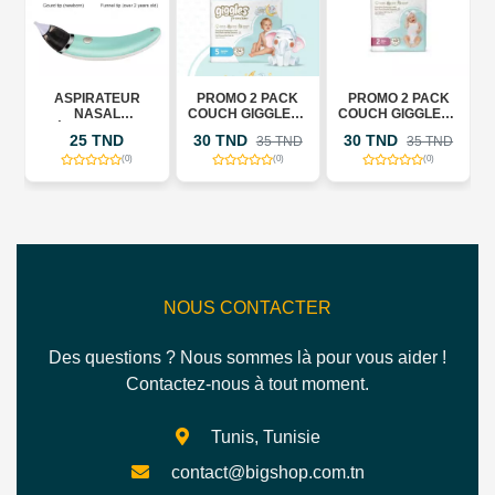
S
ASPIRATEUR
PROMO 2 PACK
PROMO 2 PACK
NASAL
COUCH GIGGLESE
COUCH GIGGLESE
ÉLECTRIQUE
15-25 KG
3-5 KG CONFORT
N
25 TND
30 TND
30 TND
D
35 TND
35 TND
CONFORT
+LINGETTES
+LINGETTES
GRATUIT
(0)
(0)
(0)
GRATUIT
NOUS CONTACTER
Des questions ? Nous sommes là pour vous aider !
Contactez-nous à tout moment.
Tunis, Tunisie
contact@bigshop.com.tn