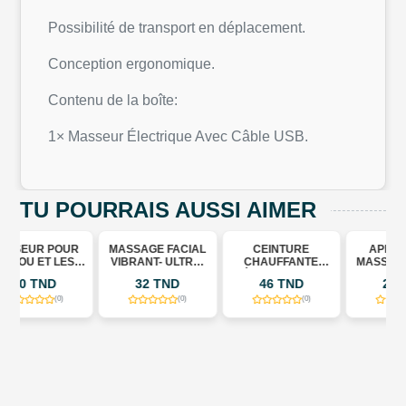
Possibilité de transport en déplacement.
Conception ergonomique.
Contenu de la boîte:
1× Masseur Électrique Avec Câble USB.
TU POURRAIS AUSSI AIMER
R
MASSAGE FACIAL
CEINTURE
APPAREIL DE
S
VIBRANT- ULTRA-
CHAUFFANTE
MASSAGE FACIAL
LIFTING AVEC
RÉGLABLE POUR
VIBRANT 3-EN-1 À
32 TND
46 TND
25 TND
SEPT LED
LES DOULEURS
MICROCOURANT
DE VENTRE
(0)
(0)
(0)