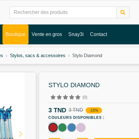
Boutique
Vente en gros
Snay3i
Contact
es
Stylos, sacs & accessoires
Stylo Diamond
STYLO DIAMOND
(0)
3 TND
3 TND
-15%
COULEURS DISPONIBLES :