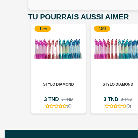
TU POURRAIS AUSSI AIMER
-15%
-15%
DIAMOND
STYLO DIAMOND
STYLO DIAMOND
3 TND
3 TND
3 TND
3 TND
3 TND
(0)
(0)
(0)