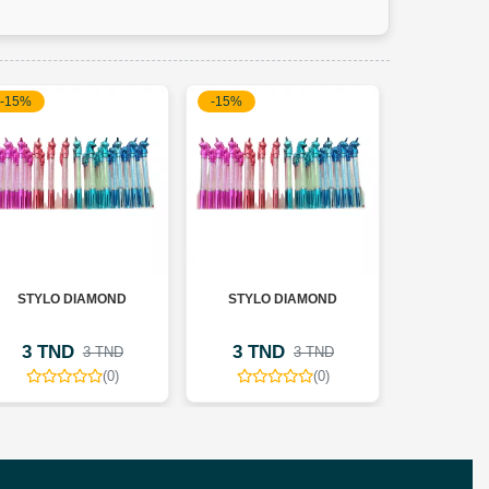
-15%
-15%
-15%
STYLO DIAMOND
STYLO DIAMOND
STYLO
3 TND
3 TND
3 TN
3 TND
3 TND
(0)
(0)