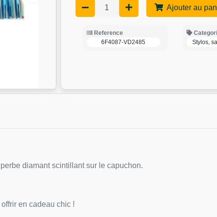
Ajouter au pan
Reference
Categor
6F4087-VD2485
Stylos, s
uperbe diamant scintillant sur le capuchon.
offrir en cadeau chic !