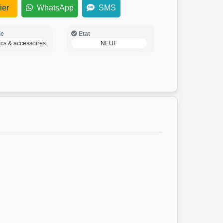
ier
WhatsApp
SMS
ie
Etat
acs & accessoires
NEUF