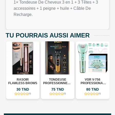
1× Tondeuse De Cheveux 3 en 1 + 3 Têtes + 3
accessoires + 1 peigne + huile + Câble De
Recharge.
TU POURRAIS AUSSI AIMER
RASOIR
TONDEUSE
VGR V-756
VGR 
AWLESS BROWS
PROFESSIONNELLE
PROFESSIONAL
PROFES
VGR V-879T –
LADY CARE SET 7
LADY CA
30 TND
75 TND
80 TND
60 
PROFESSIONAL
EN 1
EN
HAIR TRIMMER
(0)
(0)
(0)