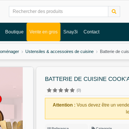
Boutique
Vente en gros
Snay3i
Contact
troménager
Ustensiles & accessoires de cuisine
Batterie de cui
BATTERIE DE CUISINE COOK'
(0)
Attention :
Vous devez être un vende
l
Reference
Categorie