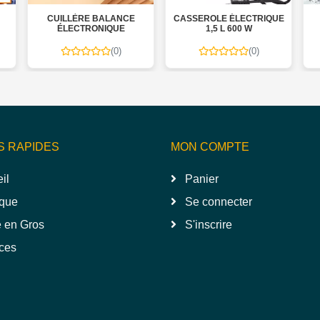
ANCE
CASSEROLE ÉLECTRIQUE
POMPE À BOUTEILLE
UE
1,5 L 600 W
D'EAU
0)
(0)
(0)
S RAPIDES
MON COMPTE
il
Panier
que
Se connecter
 en Gros
S'inscrire
ces