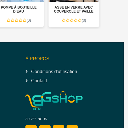
ASSE EN VERRE AVEC
FAITOUT 24 CM GRANITE
CREPI
COUVERCLE ET PAILLE
SELE
(0)
(0)
À PROPOS
Conditions d'utilisation
Contact
SUIVEZ-NOUS