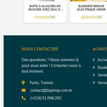
 À GLAÇONS EN
BLENDER MIXEUR
CUILLÈRE BAL
NE AVEC BAC DE
ELECTRIQUE 1000W
ÉLECTRONIQ
RVATION – ICE
E BOX 800 M
(0)
(0)
(
NOUS CONTACTER
ACHAT
Des questions ? Nous sommes là
Accue
pour vous aider ! Contactez-nous à
Bouti
tout moment.
Vente
Tunis, Tunisie
Servi
contact@bigshop.com.tn
(+216) 51.066.282