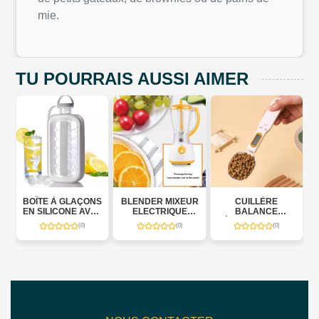
mie.
TU POURRAIS AUSSI AIMER
BOÎTE À GLAÇONS
BLENDER MIXEUR
CUILLÈRE
CA
EN SILICONE AVEC
ELECTRIQUE
BALANCE
ÉLECT
BAC DE
1000W
ÉLECTRONIQUE
(0)
(0)
(0)
CONSERVATION –
ICE CUBE BOX 800
M