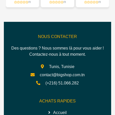
BAC DE
1000W
ÉLECTRONIQUE
(0)
(0)
(0)
CONSERVATION –
ICE CUBE BOX 800
M
NOUS CONTACTER
Des questions ? Nous sommes là pour vous aider !
Contactez-nous à tout moment.
Tunis, Tunisie
contact@bigshop.com.tn
(+216) 51.066.282
ACHATS RAPIDES
Accueil