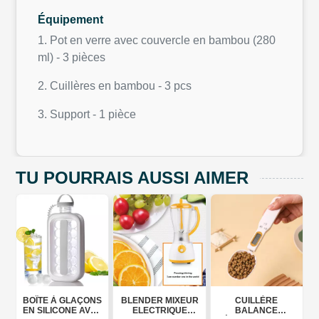
Équipement
1. Pot en verre avec couvercle en bambou (280
ml) - 3 pièces
2. Cuillères en bambou - 3 pcs
3. Support - 1 pièce
TU POURRAIS AUSSI AIMER
BOÎTE À GLAÇONS
BLENDER MIXEUR
CUILLÈRE
CA
EN SILICONE AVEC
ELECTRIQUE
BALANCE
ÉLECT