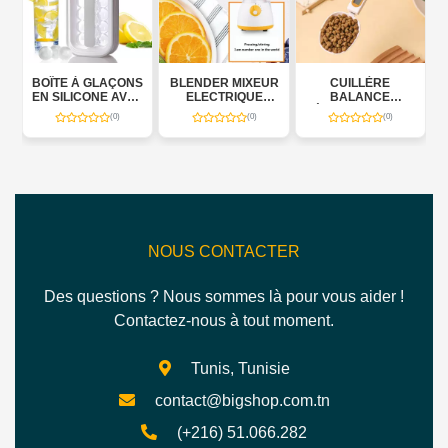
 GLAÇONS
BLENDER MIXEUR
CUILLÈRE
CASSEROL
CONE AVEC
ELECTRIQUE
BALANCE
ÉLECTRIQUE 1,
C DE
1000W
ÉLECTRONIQUE
600 W
(0)
(0)
(0)
(0)
VATION –
E BOX 800
M
NOUS CONTACTER
Des questions ? Nous sommes là pour vous aider !
Contactez-nous à tout moment.
Tunis, Tunisie
contact@bigshop.com.tn
(+216) 51.066.282