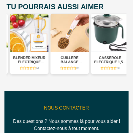
TU POURRAIS AUSSI AIMER
S
BLENDER MIXEUR
CUILLÈRE
CASSEROLE
EC
ELECTRIQUE
BALANCE
ÉLECTRIQUE 1,5 L
1000W
ÉLECTRONIQUE
600 W
(0)
(0)
(0)
–
00
NOUS CONTACTER
Des questions ? Nous sommes là pour vous aider !
Contactez-nous à tout moment.