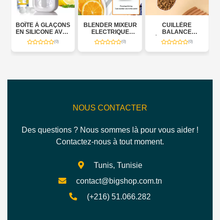
LAÇONS
BLENDER MIXEUR
CUILLÈRE
CASSEROLE
E AVEC
ELECTRIQUE
BALANCE
ÉLECTRIQUE 1,5 L
E
1000W
ÉLECTRONIQUE
600 W
(0)
(0)
(0)
(0)
ION –
OX 800
NOUS CONTACTER
Des questions ? Nous sommes là pour vous aider !
Contactez-nous à tout moment.
Tunis, Tunisie
contact@bigshop.com.tn
(+216) 51.066.282