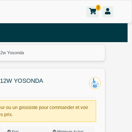
0
 12w Yosonda
 12W YOSONDA
ur ou un grossiste pour commander et voir
es prix.
Etat
Minimum Achat