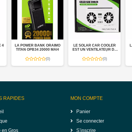
LA POWER BANK ORAIMO
LE SOLAR CAR COOLER
LA
TITAN OPB34 20000 MAH
EST UN VENTILATEUR DE
VOITURE ALIMENTÉ PAR
ÉNERGIE SOLAIRE
(0)
(0)
S RAPIDES
MON COMPTE
il
Panier
que
Se connecter
 en Gros
S'inscrire