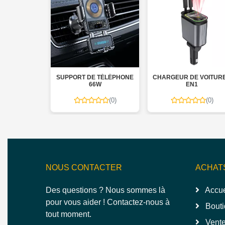
0MAH YXD-
SUPPORT DE TÉLÉPHONE
CHARGEUR DE VOITURE 4
RBANK
66W
EN1
(0)
(0)
(0)
NOUS CONTACTER
ACHAT
Des questions ? Nous sommes là
Accue
pour vous aider ! Contactez-nous à
Bouti
tout moment.
Vente