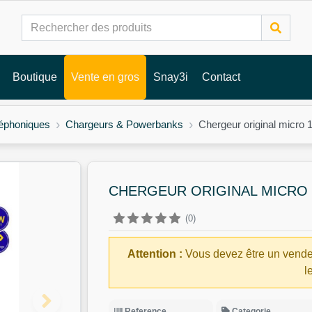
Boutique
Vente en gros
Snay3i
Contact
léphoniques
Chargeurs & Powerbanks
Chergeur original micro
CHERGEUR ORIGINAL MICRO
(0)
Attention :
Vous devez être un vende
l
Reference
Categorie