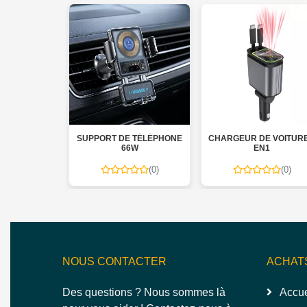
XD-
SUPPORT DE TÉLÉPHONE
CHARGEUR DE VOITURE 4
66W
EN1
(0)
(0)
NOUS CONTACTER
ACHAT
Des questions ? Nous sommes là
Accue