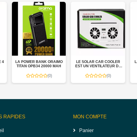
LA POWER BANK ORAIMO
LE SOLAR CAR COOLER
LA OKOP 
TITAN OPB34 20000 MAH
EST UN VENTILATEUR DE
BAN
VOITURE ALIMENTÉ PAR
ÉNERGIE SOLAIRE
(0)
(0)
S RAPIDES
MON COMPTE
il
Panier