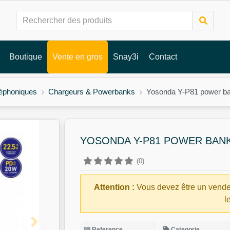
Boutique
Vente en gros
Snay3i
Contact
léphoniques
Chargeurs & Powerbanks
Yosonda Y-P81 power b
YOSONDA Y-P81 POWER BANK
(0)
Attention :
Vous devez être un vende
l
Reference
Categorie