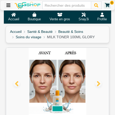
0
Accueil
Boutique
Vente en gros
Snay3i
Profile
Accueil
Santé & Beauté
Beauté & Soins
Soins du visage
MILK TONER 100ML GLORY