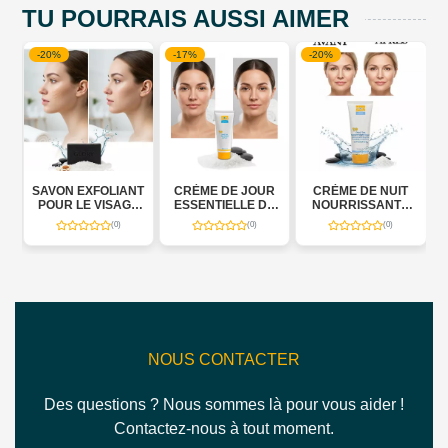
TU POURRAIS AUSSI AIMER
-20%
-17%
-20%
-15
SAVON EXFOLIANT
CRÈME DE JOUR
CRÈME DE NUIT
POUR LE VISAGE
ESSENTIELLE DE
NOURRISSANTE
ÉCL
DE LA MER MORTE
LA MER MORTE
TUBE 100 ML -
D
(0)
(0)
(0)
PURIFIANT AUX
TUBE 100 ML -
GLORY
MO
NOIX ET AMANDES
GLORY
VIS
120 G - GLORY
NOUS CONTACTER
Des questions ? Nous sommes là pour vous aider !
Contactez-nous à tout moment.