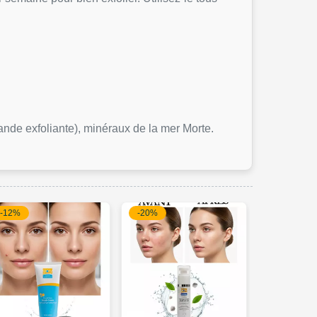
de exfoliante), minéraux de la mer Morte.
12%
-20%
-20%