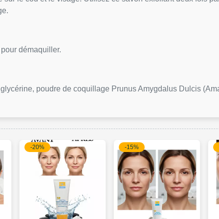
ge.
 pour démaquiller.
glycérine, poudre de coquillage Prunus Amygdalus Dulcis (Aman
-20%
-15%
-