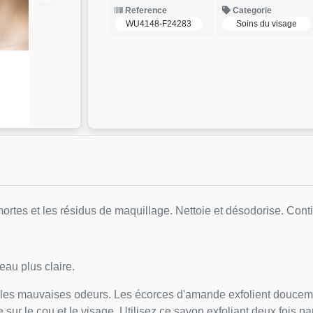
Reference
Categorie
WU4148-F24283
Soins du visage
mortes et les résidus de maquillage. Nettoie et désodorise. Con
eau plus claire.
ent les mauvaises odeurs. Les écorces d'amande exfolient douce
sur le cou et le visage. Utilisez ce savon exfoliant deux fois par