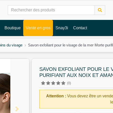
Boutique
Vente en gros
Snay3i
Contact
ins du visage
Savon exfoliant pour le visage de la mer Morte puri
SAVON EXFOLIANT POUR LE 
PURIFIANT AUX NOIX ET AMA
(0)
Attention :
Vous devez être un vende
l