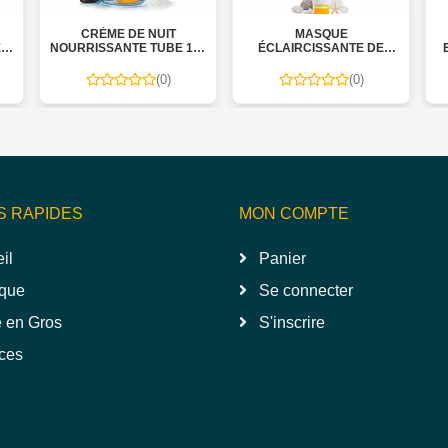
CRÈME DE NUIT
MASQUE
R
NOURRISSANTE TUBE 100
ÉCLAIRCISSANTE DE
EX
ML - GLORY
BOUE MER MORTE POUR
MO
LE VISAGE TUBE 100 ML -
(0)
(0)
GLORY
S RAPIDES
MON COMPTE
il
Panier
que
Se connecter
 en Gros
S'inscrire
ces