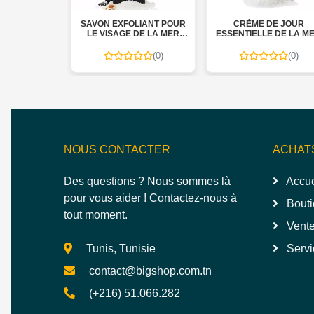
SCRUBBER
SAVON EXFOLIANT POUR
CRÈME DE JOUR
LE VISAGE DE LA MER
ESSENTIELLE DE LA ME
MORTE PURIFIANT AUX
MORTE TUBE 100 ML -
NOIX ET AMANDES 120 G -
GLORY
(0)
(0)
(0)
GLORY
NOUS CONTACTER
ACHAT
Des questions ? Nous sommes là
Accue
pour vous aider ! Contactez-nous à
Bouti
tout moment.
Vente
Tunis, Tunisie
Servi
contact@bigshop.com.tn
(+216) 51.066.282