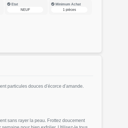
Etat
Minimum Achat
NEUF
1 pièces
tient particules douces d'écorce d'amande.
ment sans rayer la peau. Frottez doucement
 semaine pour bien exfolier. Utilisez-le tous