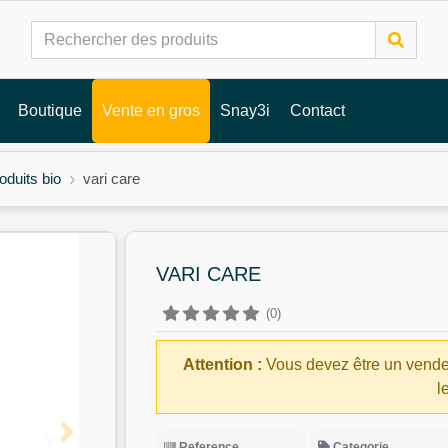
Boutique
Vente en gros
Snay3i
Contact
oduits bio
vari care
VARI CARE
(0)
Attention :
Vous devez être un vende
l
Reference
Categorie