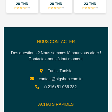
KALIYA
28 TND
28 TND
23 TND
50 T
(0)
(0)
(0)
NOUS CONTACTER
Des questions ? Nous sommes là pour vous aider !
Contactez-nous à tout moment.
Tunis, Tunisie
contact@bigshop.com.tn
(+216) 51.066.282
ACHATS RAPIDES