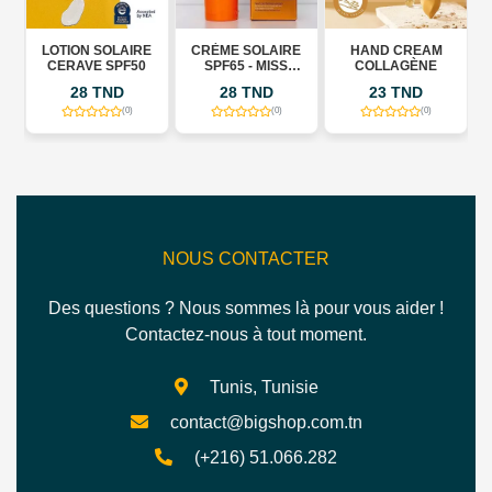
LOTION SOLAIRE
CRÈME SOLAIRE
HAND CREAM
C
CERAVE SPF50
SPF65 - MISS
COLLAGÈNE
KALIYA
28 TND
28 TND
23 TND
(0)
(0)
(0)
NOUS CONTACTER
Des questions ? Nous sommes là pour vous aider !
Contactez-nous à tout moment.
Tunis, Tunisie
contact@bigshop.com.tn
(+216) 51.066.282