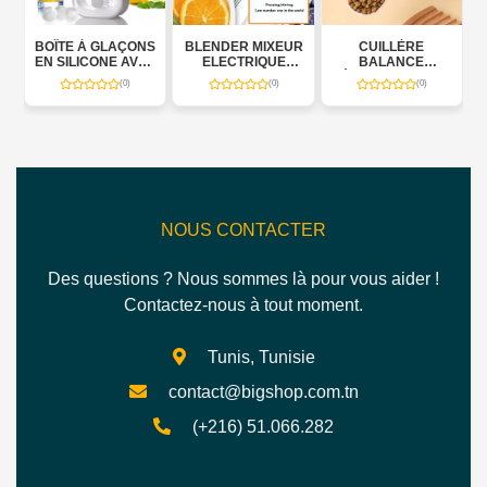
ÇONS
BLENDER MIXEUR
CUILLÈRE
CASSEROLE
AVEC
ELECTRIQUE
BALANCE
ÉLECTRIQUE 1,5 L
1000W
ÉLECTRONIQUE
600 W
)
(0)
(0)
(0)
ON –
 800
NOUS CONTACTER
Des questions ? Nous sommes là pour vous aider !
Contactez-nous à tout moment.
Tunis, Tunisie
contact@bigshop.com.tn
(+216) 51.066.282