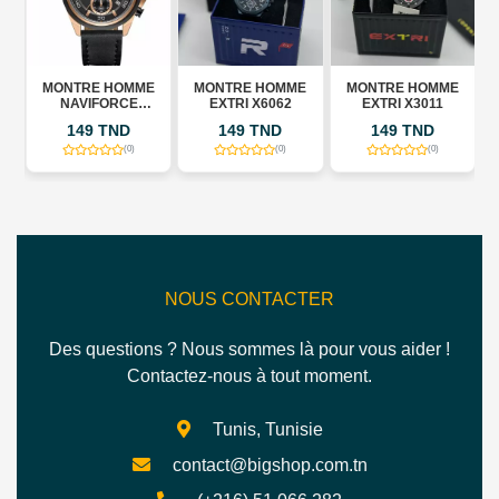
HOMME
MONTRE HOMME
MONTRE HOMME
MONTRE HOMME
RCE
EXTRI X6062
EXTRI X3011
EXTRI X6058
NOIR
ND
149 TND
149 TND
149 TND
(0)
(0)
(0)
(0)
NOUS CONTACTER
Des questions ? Nous sommes là pour vous aider !
Contactez-nous à tout moment.
Tunis, Tunisie
contact@bigshop.com.tn