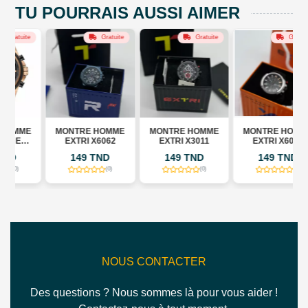
TU POURRAIS AUSSI AIMER
e
Gratuite
Gratuite
Gratuite
E
MONTRE HOMME
MONTRE HOMME
MONTRE HOMME
EXTRI X6062
EXTRI X3011
EXTRI X6058
149 TND
149 TND
149 TND
(0)
(0)
(0)
NOUS CONTACTER
Des questions ? Nous sommes là pour vous aider !