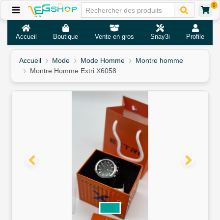
0
Accueil
Boutique
Vente en gros
Snay3i
Profile
Accueil
Mode
Mode Homme
Montre homme
Montre Homme Extri X6058