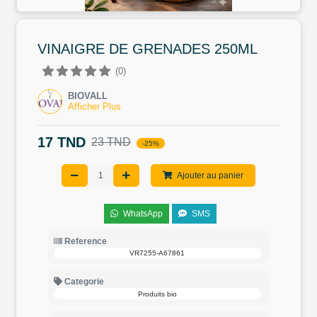
VINAIGRE DE GRENADES 250ML
(0)
BIOVALL
Afficher Plus
17 TND
23 TND
-25%
Ajouter au panier
WhatsApp
SMS
Reference
VR7255-A67861
Categorie
Produits bio