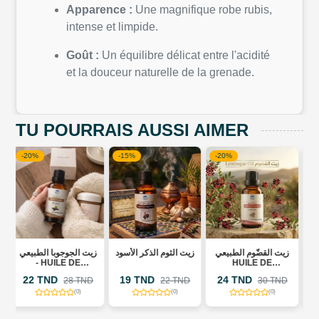
Apparence :
Une magnifique robe rubis,
intense et limpide.
Goût :
Un équilibre délicat entre l'acidité
et la douceur naturelle de la grenade.
TU POURRAIS AUSSI AIMER
-15%
-20%
-20%
عي
زيت الثوم الذكر الأسود
زيت القضّوم الطبيعي
HUILE DE
HUILE DE
MASSAGE
LENTISQUE
MUSCULAIRE -
19 TND
24 TND
26 TND
D
22 TND
30 TND
32 TND
PISTACHIER
ONE TOUCH
ACTIVE
(0)
(0)
(0)