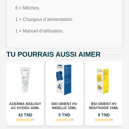
6 × Mèches.
1 × Chargeur d’alimentation.
1 × Manuel d’utilisation.
TU POURRAIS AUSSI AIMER
ADERMA BIOLOGY
BIO ORIENT HV
BIO ORIENT HV
B
AC HYDRA 40ML
NIGELLE 10ML
MOUTARDE 10ML
L
42 TND
5 TND
9 TND
(0)
(0)
(0)