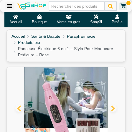
0
Accueil
Boutique
Vente en gros
Snay3i
Profile
Accueil
Santé & Beauté
Parapharmacie
Produits bio
Ponceuse Électrique 6 en 1 – Stylo Pour Manucure
Pédicure – Rose