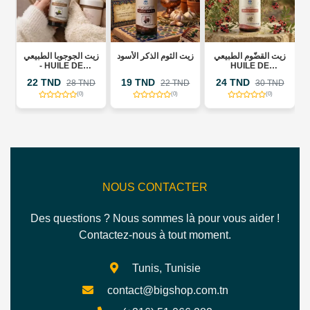
زيت الجوجوب
زيت الثوم الذكر الأسود
زيت القضّوم الطبيعي
HUILE DE
ILE DE
HUILE DE
MASSAGE
JOBA
LENTISQUE
MUSCULAIRE 
D
19 TND
24 TND
26 TND
28 TND
22 TND
30 TND
32 T
PISTACHIER
ONE TOUCH
ACTIVE
(0)
(0)
(0)
(0)
NOUS CONTACTER
Des questions ? Nous sommes là pour vous aider !
Contactez-nous à tout moment.
Tunis, Tunisie
contact@bigshop.com.tn