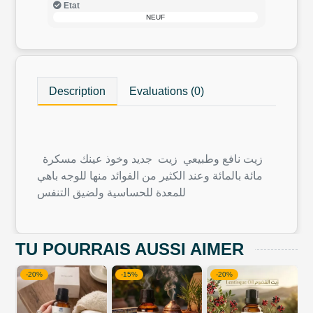
Etat
NEUF
Description
Evaluations (0)
زيت نافع وطبيعي زيت جديد وخوذ عينك مسكرة
مائة بالمائة وعند الكثير من الفوائد منها للوجه باهي
للمعدة للحساسية ولضيق التنفس
TU POURRAIS AUSSI AIMER
-15%
-20%
-20%