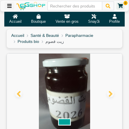
0
Accueil
Boutique
Vente en gros
Snay3i
Profile
Accueil
Santé & Beauté
Parapharmacie
Produits bio
زيت قضوم