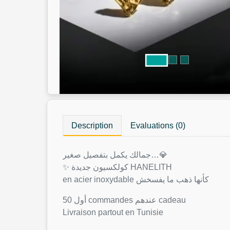
Description
Evaluations (0)
جمالك يكمل بتفصيل صغير…💎
✨ كولكسيون جديدة HANELITH
en acier inoxydable كأنها ذهب ما يفسخش
أول 50 commandes عندهم cadeau
Livraison partout en Tunisie