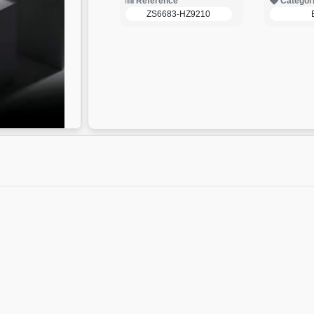
Reference
Categor
ZS6683-HZ9210