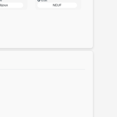
ie
Etat
Bijoux
NEUF