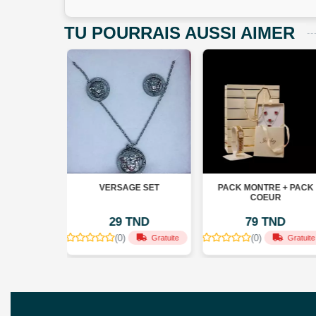
TU POURRAIS AUSSI AIMER
ERSAGE SET
PACK MONTRE + PACK
PACK COE
COEUR
29 TND
79 TND
39 TN
(0)
(0)
(0)
Gratuite
Gratuite