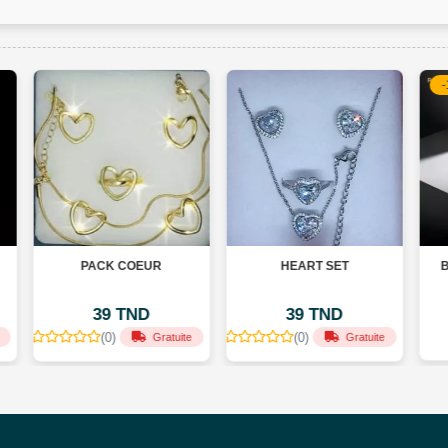
-15%
UR
HEART SET
BOUCLES D’OREILLES
UNIQUE MARQUE
HANELITH
D
39 TND
15 TND
18 TND
(0)
(0)
Gratuite
Gratuite