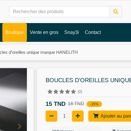
Boutique
Vente en gros
Snay3i
Contact
cles d’oreilles unique marque HANELITH
BOUCLES D’OREILLES UNIQU
(0)
15 TND
18 TND
-15%
Ajouter au pan