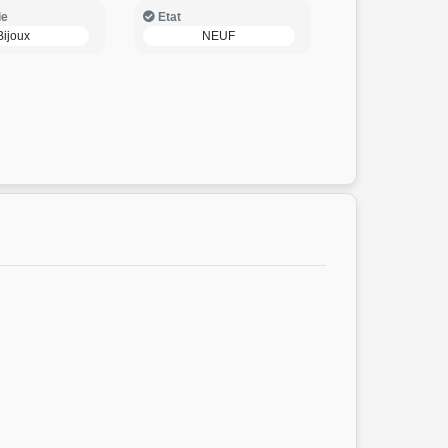
ie
Etat
Bijoux
NEUF