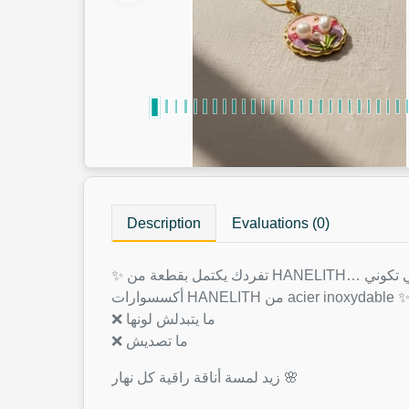
Description
Evaluations (0)
أكسسوارات HANELITH من acier inoxydable 
❌ ما يتبدلش لونها
❌ ما تصديش
زيد لمسة أناقة راقية كل نهار 🌸