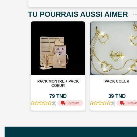
TU POURRAIS AUSSI AIMER
GE SET
PACK MONTRE + PACK
PACK COEUR
COEUR
TND
79 TND
39 TND
(0)
(0)
Gratuite
Gratuite
Gratuit