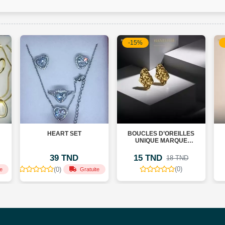
-15%
HEART SET
BOUCLES D’OREILLES
UNIQUE MARQUE
HANELITH
39 TND
15 TND
18 TND
(0)
(0)
e
Gratuite