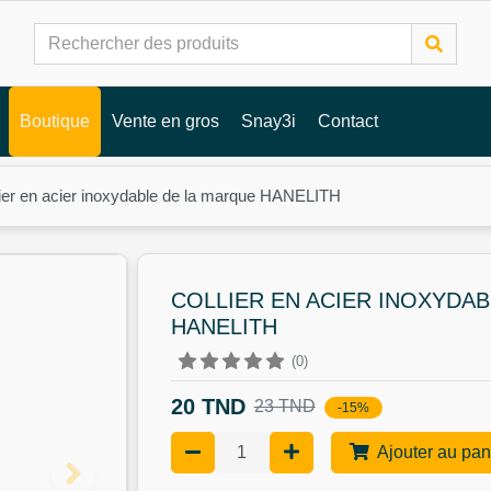
Boutique
Vente en gros
Snay3i
Contact
lier en acier inoxydable de la marque HANELITH
COLLIER EN ACIER INOXYDA
HANELITH
(0)
20 TND
23 TND
-15%
Ajouter au pan