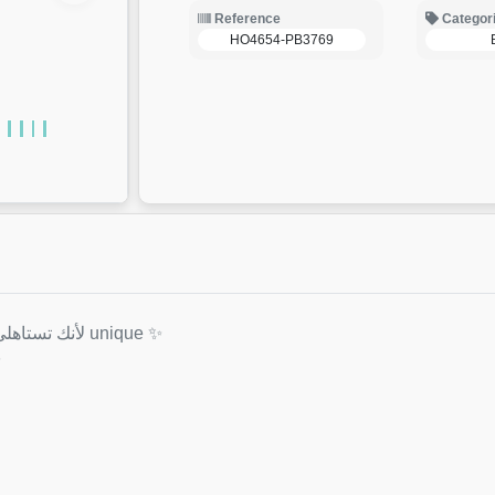
Reference
Categor
HO4654-PB3769
✨ تفردك يكتمل بقطعة من HANELITH… لأنك تستاهلي تكوني unique ✨
✨