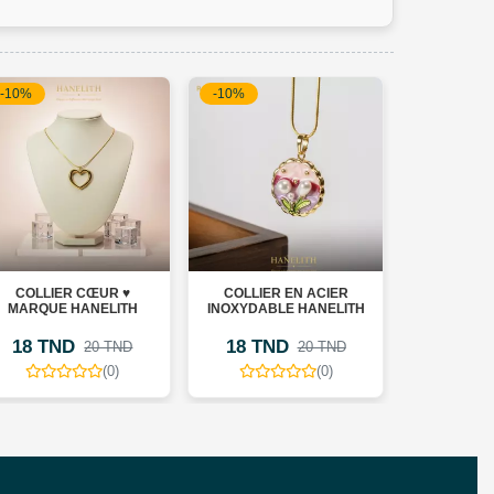
-10%
-10%
-20%
COLLIER CŒUR ♥️
COLLIER EN ACIER
COLLIER F
MARQUE HANELITH
INOXYDABLE HANELITH
MARQUE
18 TND
18 TND
19 TN
20 TND
20 TND
(0)
(0)