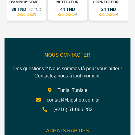
A
D'AMINCISSEMENT
NETTOYEUR
CORRECTEUR DE
DE VINAIGRE
D'OREILLE
DENTS
36 TND
44 TND
24 TND
D
52 TND
(0)
(0)
(0)
NOUS CONTACTER
Des questions ? Nous sommes là pour vous aider !
Contactez-nous à tout moment.
Tunis, Tunisie
contact@bigshop.com.tn
(+216) 51.066.282
ACHATS RAPIDES