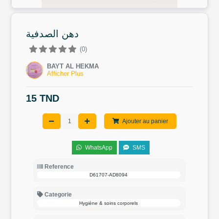
دهن الصدفية
(0)
BAYT AL HEKMA
Afficher Plus
15 TND
Ajouter au panier
WhatsApp
SMS
Reference
D61707-AD8094
Categorie
Hygiène & soins corporels