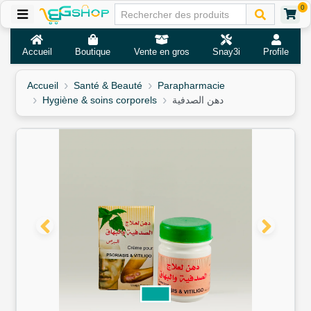
0
Accueil
Boutique
Vente en gros
Snay3i
Profile
Accueil
Santé & Beauté
Parapharmacie
Hygiène & soins corporels
دهن الصدفية