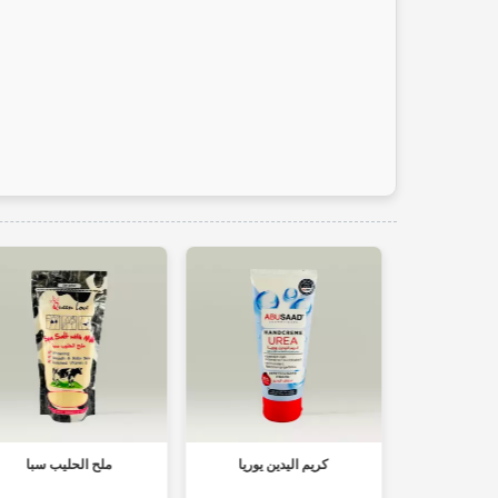
كرام باللبن والليمون لجفاف
كريم اليدين يوريا
اليدين