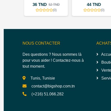
 TND
44 TND
24 TN
52 TND
(0)
(0)
NOUS CONTACTER
ACHAT
Des questions ? Nous sommes là
Accue
pour vous aider ! Contactez-nous à
Bouti
tout moment.
Vente
Tunis, Tunisie
Servi
contact@bigshop.com.tn
(+216) 51.066.282