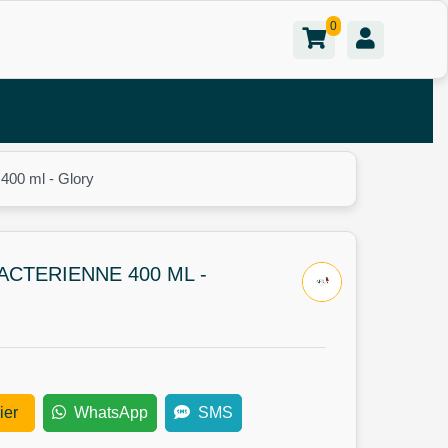
0
00 ml - Glory
CTERIENNE 400 ML -
ier
WhatsApp
SMS