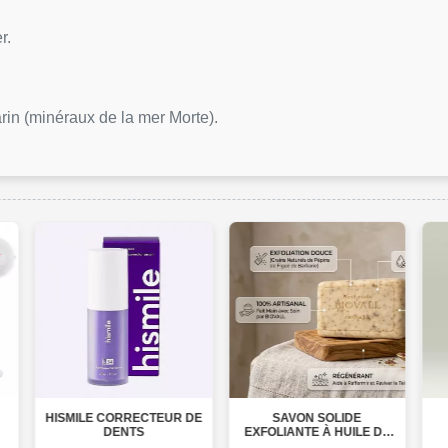
er.
n (minéraux de la mer Morte).
TEUR DE
SAVON SOLIDE
ملح الحليب سبا
EXFOLIANTE À HUILE DE
FIGUE DE BARBARIE