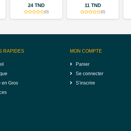
D
11 TND
15 TND
(0)
(0)
(0)
S RAPIDES
MON COMPTE
il
Panier
que
Se connecter
 en Gros
S'inscrire
ces