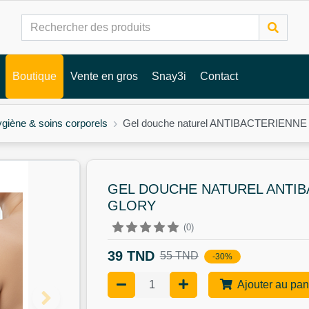
Boutique
Vente en gros
Snay3i
Contact
giène & soins corporels
Gel douche naturel ANTIBACTERIENNE 4
GEL DOUCHE NATUREL ANTIBA
GLORY
(0)
39 TND
55 TND
-30%
Ajouter au pan