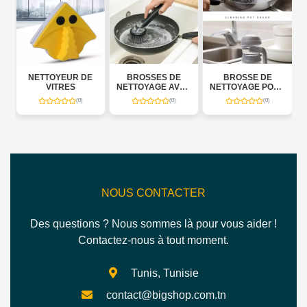
NETTOYEUR DE
BROSSES DE
BROSSE DE
VITRES
NETTOYAGE AVEC
NETTOYAGE POUR
X
DISTRIBUTEUR
CUISINE
(0)
(0)
(0)
SAVON 3 EN 1
NOUS CONTACTER
Des questions ? Nous sommes là pour vous aider !
Contactez-nous à tout moment.
Tunis, Tunisie
contact@bigshop.com.tn