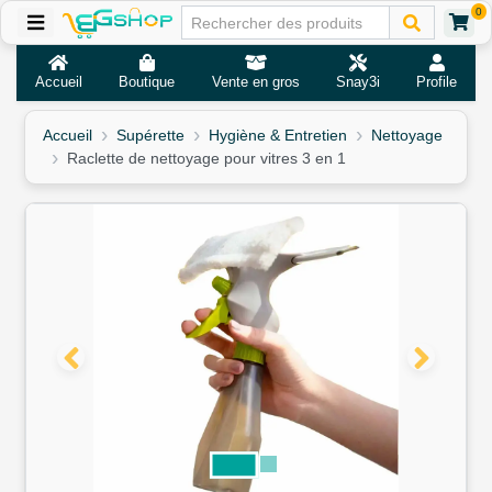
0
Accueil
Boutique
Vente en gros
Snay3i
Profile
Accueil
Supérette
Hygiène & Entretien
Nettoyage
Raclette de nettoyage pour vitres 3 en 1