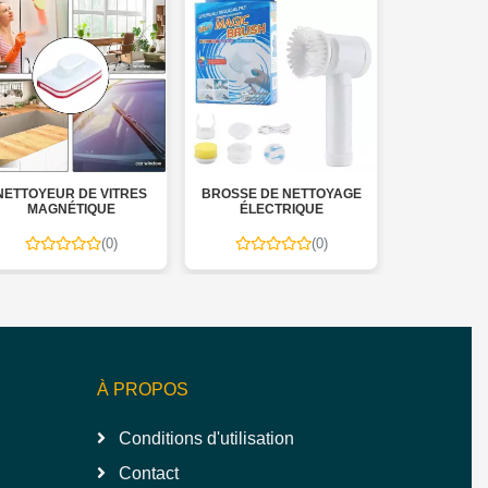
ETTOYEUR DE VITRES
BROSSE DE NETTOYAGE
BROSSE ANT
MAGNÉTIQUE
ÉLECTRIQUE
ÉC
(0)
(0)
À PROPOS
Conditions d'utilisation
Contact