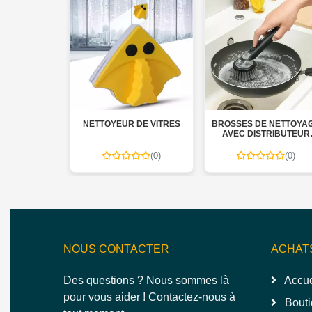
UT SOFTY
NETTOYEUR DE VITRES
BROSSES DE NETTOYAG
MAL 02 RLX
AVEC DISTRIBUTEUR
SAVON 3 EN 1
(0)
(0)
(0)
NOUS CONTACTER
ACHAT
Des questions ? Nous sommes là
Accue
pour vous aider ! Contactez-nous à
Bouti