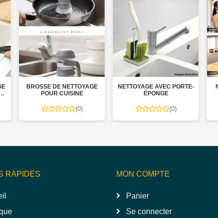
E
BROSSE DE NETTOYAGE
NETTOYAGE AVEC PORTE-
N
POUR CUISINE
ÉPONGE
(0)
(0)
S RAPIDES
MON COMPTE
il
Panier
que
Se connecter