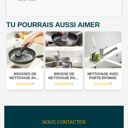
TU POURRAIS AUSSI AIMER
BROSSES DE
BROSSE DE
NETTOYAGE AVEC
NETTOYAGE AVEC
NETTOYAGE POUR
PORTE-ÉPONGE
DISTRIBUTEUR
CUISINE
(0)
(0)
(0)
SAVON 3 EN 1
NOUS CONTACTER