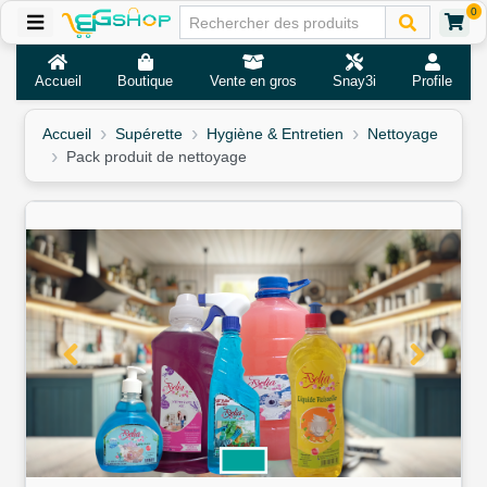
0
Accueil
Boutique
Vente en gros
Snay3i
Profile
Accueil
Supérette
Hygiène & Entretien
Nettoyage
Pack produit de nettoyage