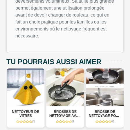
déversements volumineux. Sa taille plus grande
permet également une utilisation prolongée
avant de devoir changer de rouleau, ce qui en
fait un choix pratique pour les familles ou les
environnements où le nettoyage fréquent est
nécessaire.
TU POURRAIS AUSSI AIMER
TTOYEUR DE
BROSSES DE
BROSSE DE
NETTOYAG
VITRES
NETTOYAGE AVEC
NETTOYAGE POUR
PORTE-É
DISTRIBUTEUR
CUISINE
(0)
(0)
(0)
SAVON 3 EN 1