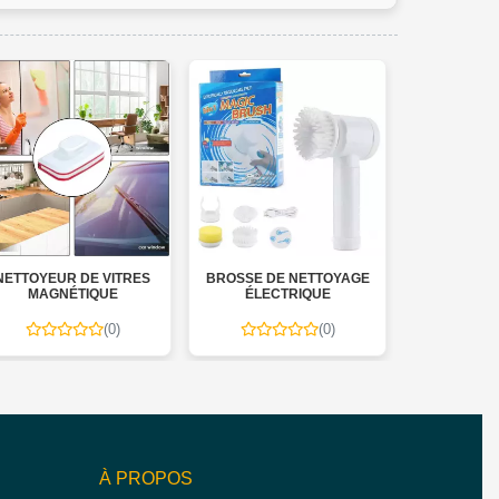
NETTOYEUR DE VITRES
BROSSE DE NETTOYAGE
BROSSE ANT
MAGNÉTIQUE
ÉLECTRIQUE
ÉC
(0)
(0)
À PROPOS