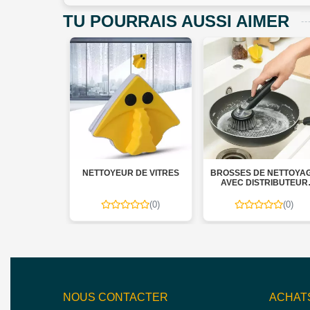
TU POURRAIS AUSSI AIMER
UT SOFTY
NETTOYEUR DE VITRES
BROSSES DE NETTOYA
MAL 02 RLX
AVEC DISTRIBUTEUR
SAVON 3 EN 1
(0)
(0)
(0)
NOUS CONTACTER
ACHAT