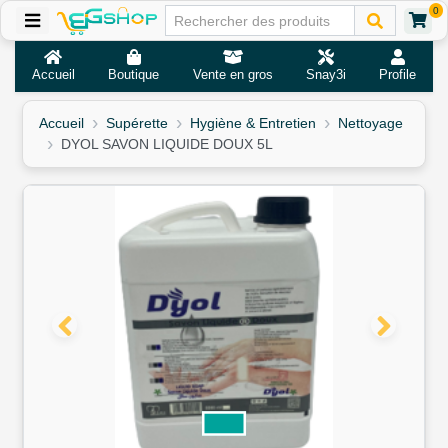
0
Accueil
Boutique
Vente en gros
Snay3i
Profile
Accueil
Supérette
Hygiène & Entretien
Nettoyage
DYOL SAVON LIQUIDE DOUX 5L