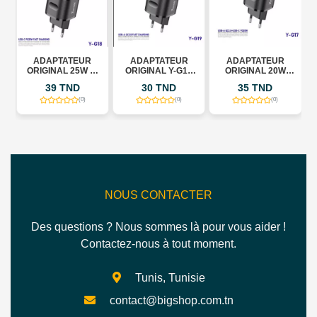
ADAPTATEUR
ADAPTATEUR
ADAPTATEUR
ORIGINAL 25W Y-
ORIGINAL Y-G19
ORIGINAL 20W
G18 YOSONDA
YOSONDA
MARQUE
39 TND
30 TND
35 TND
YOSONDA
(0)
(0)
(0)
NOUS CONTACTER
Des questions ? Nous sommes là pour vous aider !
Contactez-nous à tout moment.
Tunis, Tunisie
contact@bigshop.com.tn