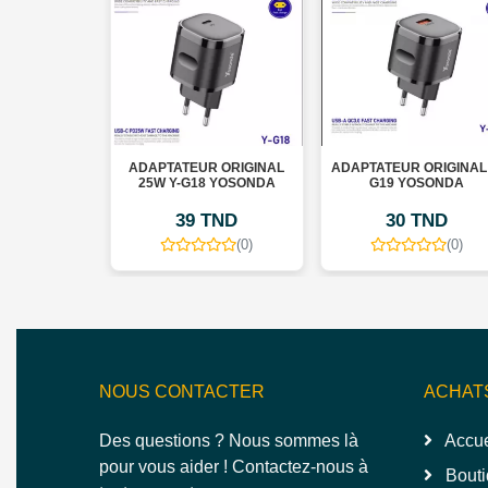
 SAMSUNG
ADAPTATEUR ORIGINAL
ADAPTATEUR ORIGINAL 
IGINAL
25W Y-G18 YOSONDA
G19 YOSONDA
TND
39 TND
30 TND
(0)
(0)
Gratuite
NOUS CONTACTER
ACHAT
Des questions ? Nous sommes là
Accue
pour vous aider ! Contactez-nous à
Bouti