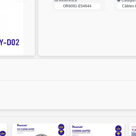
Reference
Categor
OR6091-E54644
Câbles 