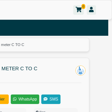
0
 meter C TO C
 METER C TO C
ier
WhatsApp
SMS