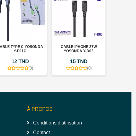
ABLE TYPE C YOSONDA
CABLE IPHONE 27W
CABLE 60W
Y-D11C
YOSONDA Y-D03
D02 1 ME
12 TND
15 TND
15
(0)
(0)
À PROPOS
Conditions d'utilisation
Contact