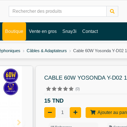
Boutique
Vente en gros
Snay3i
Contact
léphoniques
Câbles & Adaptateurs
Cable 60W Yosonda Y-D02 1
CABLE 60W YOSONDA Y-D02 1
(0)
15 TND
Ajouter au pan