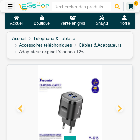
0
Accueil
Boutique
Vente en gros
Snay3i
Profile
Accueil
Téléphone & Tablette
Accessoires téléphoniques
Câbles & Adaptateurs
Adaptateur original Yosonda 12w