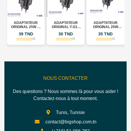
ADAPTATEUR
ADAPTATEUR
ADAPTATEUR
ORIGINAL 25W Y-
ORIGINAL Y-G19
ORIGINAL 20W
G18 YOSONDA
YOSONDA
MARQUE
39 TND
30 TND
35 TND
YOSONDA
(0)
(0)
(0)
NOUS CONTACTER
Des questions ? Nous sommes là pour vous aider !
Contactez-nous à tout moment.
Tunis, Tunisie
contact@bigshop.com.tn