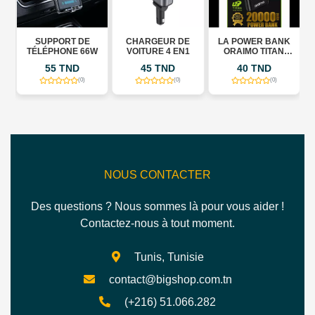
SUPPORT DE
CHARGEUR DE
LA POWER BANK
TÉLÉPHONE 66W
VOITURE 4 EN1
ORAIMO TITAN
K
OPB34 20000 MAH
55 TND
45 TND
40 TND
(0)
(0)
(0)
NOUS CONTACTER
Des questions ? Nous sommes là pour vous aider !
Contactez-nous à tout moment.
Tunis, Tunisie
contact@bigshop.com.tn
(+216) 51.066.282