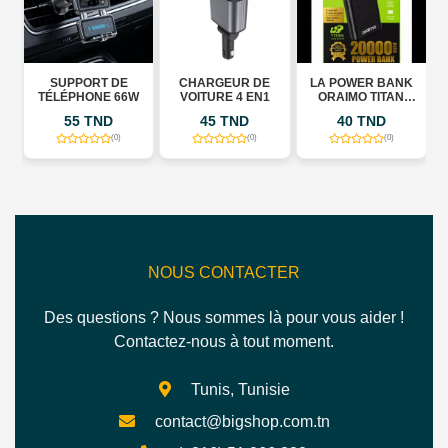
SUPPORT DE
CHARGEUR DE
LA POWER BANK
TÉLÉPHONE 66W
VOITURE 4 EN1
ORAIMO TITAN
K
OPB34 20000 MAH
55 TND
45 TND
40 TND
(0)
(0)
(0)
NOUS CONTACTER
Des questions ? Nous sommes là pour vous aider !
Contactez-nous à tout moment.
Tunis, Tunisie
contact@bigshop.com.tn