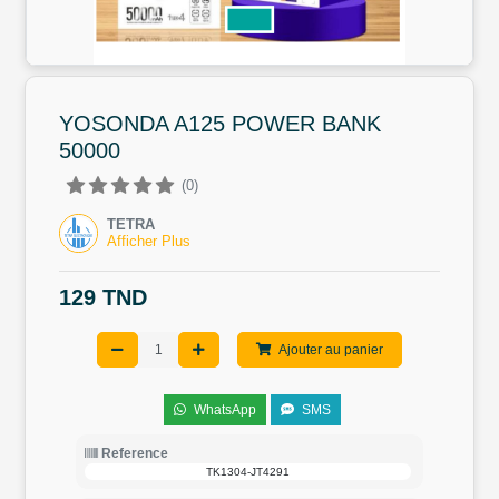
YOSONDA A125 POWER BANK
50000
(0)
TETRA
Afficher Plus
129 TND
Ajouter au panier
WhatsApp
SMS
Reference
TK1304-JT4291