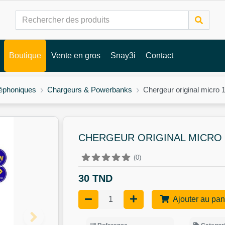
Boutique
Vente en gros
Snay3i
Contact
léphoniques
Chargeurs & Powerbanks
Chergeur original micro
CHERGEUR ORIGINAL MICRO
(0)
30 TND
Ajouter au pan