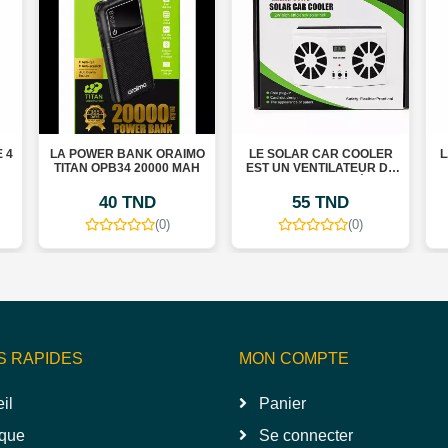
 4
LA POWER BANK ORAIMO
LE SOLAR CAR COOLER
L
TITAN OPB34 20000 MAH
EST UN VENTILATEUR DE
VOITURE ALIMENTÉ PAR
ÉNERGIE SOLAIRE
40 TND
55 TND
(0)
(0)
S RAPIDES
MON COMPTE
il
Panier
que
Se connecter