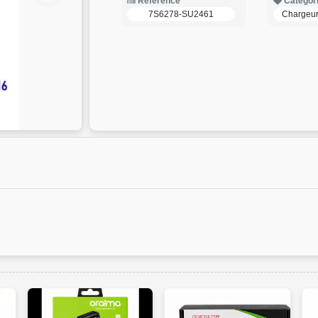
Reference
Categor
7S6278-SU2461
Chargeur