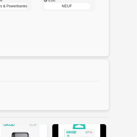
ie
Etat
s & Powerbanks
NEUF