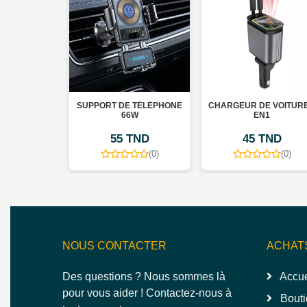
00MAH YXD-
SUPPORT DE TÉLÉPHONE
CHARGEUR DE VOITURE
WERBANK
66W
EN1
TND
55 TND
45 TND
(0)
(0)
(0)
NOUS CONTACTER
ACHAT
Des questions ? Nous sommes là
Accue
pour vous aider ! Contactez-nous à
Bouti