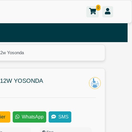
0
 12w Yosonda
 12W YOSONDA
ier
WhatsApp
SMS