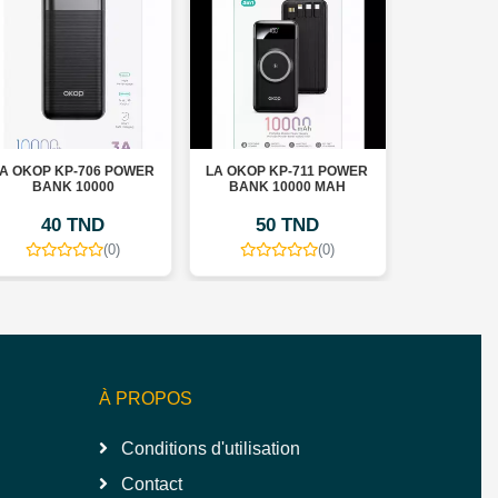
A OKOP KP-706 POWER
LA OKOP KP-711 POWER
CHARGEUR
BANK 10000
BANK 10000 MAH
TYPE C 2
40 TND
50 TND
54
(0)
(0)
À PROPOS
Conditions d'utilisation
Contact