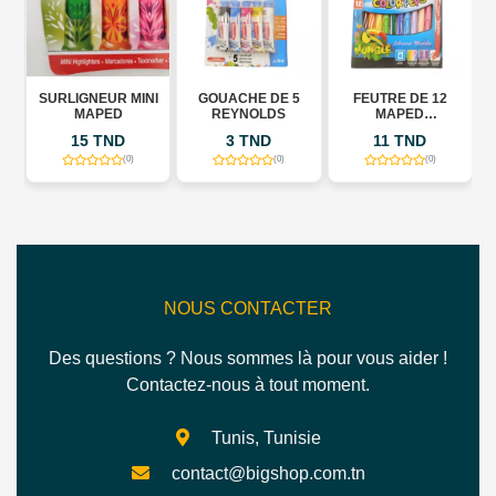
SURLIGNEUR MINI
GOUACHE DE 5
FEUTRE DE 12
P
MAPED
REYNOLDS
MAPED
COLOR\'PEPS
15 TND
3 TND
11 TND
(0)
(0)
(0)
NOUS CONTACTER
Des questions ? Nous sommes là pour vous aider !
Contactez-nous à tout moment.
Tunis, Tunisie
contact@bigshop.com.tn