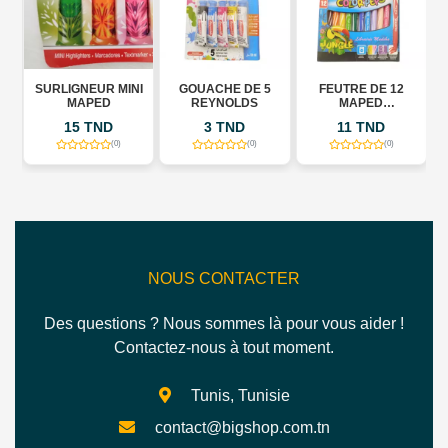
SURLIGNEUR MINI
GOUACHE DE 5
FEUTRE DE 12
P
MAPED
REYNOLDS
MAPED
COLOR\'PEPS
15 TND
3 TND
11 TND
(0)
(0)
(0)
NOUS CONTACTER
Des questions ? Nous sommes là pour vous aider !
Contactez-nous à tout moment.
Tunis, Tunisie
contact@bigshop.com.tn