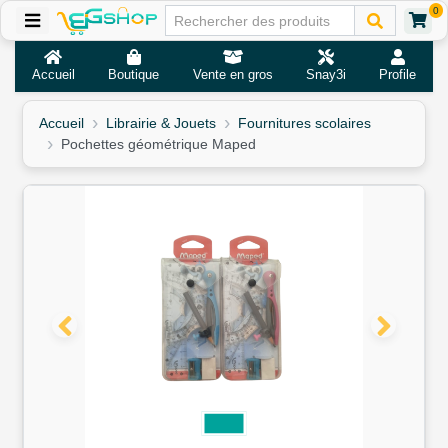
0
Accueil
Boutique
Vente en gros
Snay3i
Profile
Accueil
Librairie & Jouets
Fournitures scolaires
Pochettes géométrique Maped