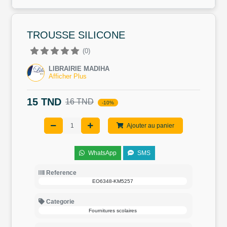
TROUSSE SILICONE
(0)
LIBRAIRIE MADIHA
Afficher Plus
15 TND
16 TND
-10%
Ajouter au panier
WhatsApp
SMS
Reference
EO6348-KM5257
Categorie
Fournitures scolaires