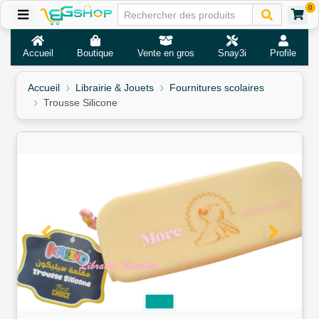
0
Accueil
Boutique
Vente en gros
Snay3i
Profile
Accueil
Librairie & Jouets
Fournitures scolaires
Trousse Silicone