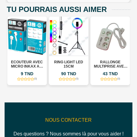
TU POURRAIS AUSSI AIMER
E
ECOUTEUR AVEC
RING LIGHT LED
RALLONGE
MICRO INKAX AE-
15CM
MULTIPRISE AVEC
01
3 USB - 3 PRISES -
9 TND
90 TND
43 TND
3 TYPE C - BLANC
(0)
(0)
(0)
NOUS CONTACTER
Des questions ? Nous sommes là pour vous aider !