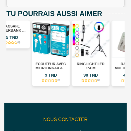
TU POURRAIS AUSSI AIMER
+
TE
ECOUTEUR AVEC
RING LIGHT LED
RALLONGE
MICRO INKAX AE-
15CM
MULTIPRISE AVEC
01
3 USB - 3 PRISES -
9 TND
90 TND
43 TND
3 TYPE C - BLANC
(0)
(0)
(0)
NOUS CONTACTER