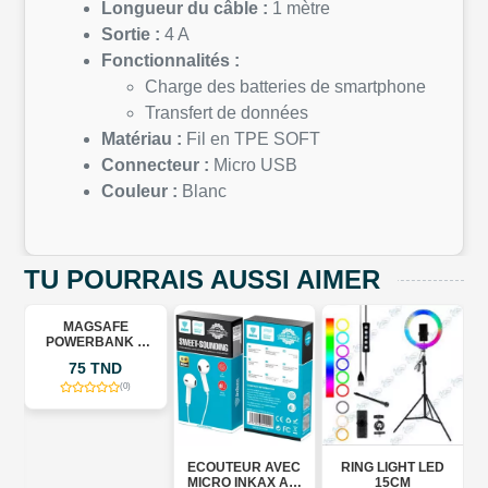
Longueur du câble :
1 mètre
Sortie :
4 A
Fonctionnalités :
Charge des batteries de smartphone
Transfert de données
Matériau :
Fil en TPE SOFT
Connecteur :
Micro USB
Couleur :
Blanc
TU POURRAIS AUSSI AIMER
AFE
ANK +
RATUITE
ND
(0)
ECOUTEUR AVEC
RING LIGHT LED
RALLONGE
MICRO INKAX AE-
15CM
MULTIPRISE AVE