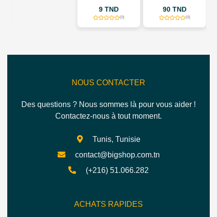
01
3 USB - 3 PRISES 
9 TND
90 TND
43 TND
3 TYPE C - BLAN
(0)
(0)
(0)
NOUS CONTACTER
Des questions ? Nous sommes là pour vous aider !
Contactez-nous à tout moment.
Tunis, Tunisie
contact@bigshop.com.tn
(+216) 51.066.282
ACHATS RAPIDES