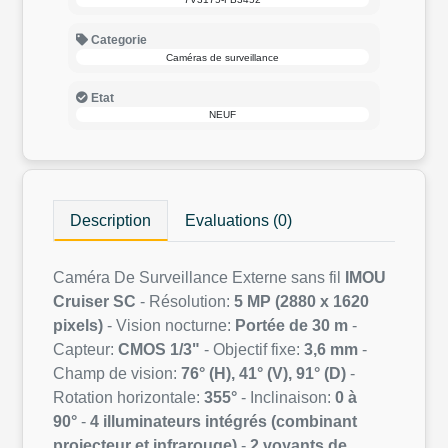
Categorie
Caméras de surveillance
Etat
NEUF
Description
Evaluations (0)
Caméra De Surveillance Externe sans fil
IMOU
Cruiser SC
- Résolution:
5 MP
(2880 x 1620
pixels)
- Vision nocturne:
Portée de 30 m
-
Capteur:
CMOS 1/3"
- Objectif fixe:
3,6 mm
-
Champ de vision:
76° (H), 41° (V), 91° (D)
-
Rotation horizontale:
355°
- Inclinaison:
0 à
90°
-
4 illuminateurs intégrés (combinant
projecteur et infrarouge)
-
2 voyants de