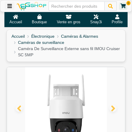
0
Accueil
Boutique
Vente en gros
Snay3i
Profile
Accueil
Électronique
Caméras & Alarmes
Caméras de surveillance
Caméra De Surveillance Externe sans fil IMOU Cruiser
SC 5MP