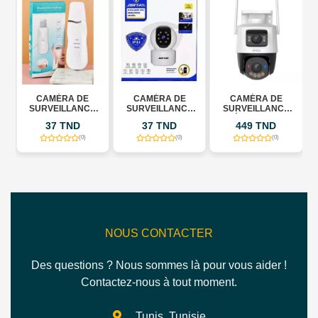
0°
CAMÉRA DE
CAMÉRA DE
CAMÉRA DE
SURVEILLANCE
SURVEILLANCE
SURVEILLANCE
WIFI INTELLIGENTE
WIFI INTELLIGENTE
EXTÉRIEURE IMOU
37 TND
37 TND
449 TND
JORTAN JT-
JORTAN JT-
CRUISER DUAL 2
8183HJS
8183HJS
10MP
(0)
(0)
(0)
NOUS CONTACTER
Des questions ? Nous sommes là pour vous aider !
Contactez-nous à tout moment.
Tunis, Tunisie