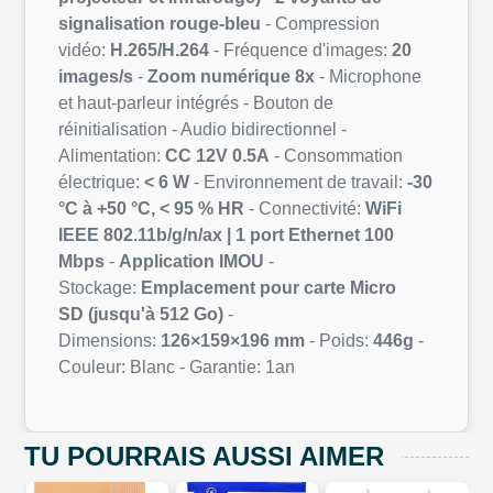
signalisation rouge-bleu
- Compression
vidéo:
H.265/H.264
- Fréquence d'images:
20
images/s
-
Zoom numérique 8x
- Microphone
et haut-parleur intégrés - Bouton de
réinitialisation - Audio bidirectionnel -
Alimentation:
CC 12V 0.5A
- Consommation
électrique:
< 6 W
- Environnement de travail:
-30
°C à +50 °C, < 95 % HR
- Connectivité:
WiFi
IEEE 802.11b/g/n/ax | 1 port Ethernet 100
Mbps
-
Application IMOU
-
Stockage:
Emplacement pour carte Micro
SD
(jusqu'à 512 Go)
-
Dimensions:
126×159×196 mm
- Poids:
446g
-
Couleur: Blanc - Garantie: 1an
TU POURRAIS AUSSI AIMER