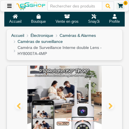
0
Accueil
Boutique
Vente en gros
Snay3i
Profile
Accueil
Électronique
Caméras & Alarmes
Caméras de surveillance
Caméra de Surveillance Interne double Lens -
HY80007A-4MP