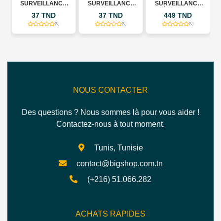
SURVEILLANCE
SURVEILLANCE
SURVEILLANCE
WIFI INTELLIGENTE
WIFI INTELLIGENTE
EXTÉRIEURE IMOU
37 TND
37 TND
449 TND
JORTAN JT-
JORTAN JT-
CRUISER DUAL 2
8183HJS
8183HJS
10MP
(0)
(0)
(0)
NOUS CONTACTER
Des questions ? Nous sommes là pour vous aider !
Contactez-nous à tout moment.
Tunis, Tunisie
contact@bigshop.com.tn
(+216) 51.066.282
ACHATS RAPIDES